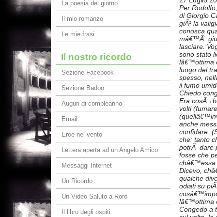
La poesia del giorno
Per Rodolfo
di Giorgio C
Il mio romanzo
giÃ¹ la val
conosca qual
Le mie frasi
mâ€™Ã¨ giun
lasciare. Vo
sono stato l
Il nostro ricordo
lâ€™ottima c
luogo del tr
Sezione Facebook
spesso, nell
il fumo umid
Sezione Badoo
Chiedo cong
Era cosÃ¬ be
Auguri di compleanno
volti (fumar
(quellâ€™inve
Email
anche messi 
confidare. 
Eroe nel vento
che: tanto 
potrÃ dare 
Lettera aperta ad un Angelo Amico
fosse che p
châ€™essa Ã¨
Messaggi Internet
Dicevo, châ
qualche dive
Un Ricordo
odiati su pi
cosâ€™import
Un Video-Saluto a Rorò
lâ€™ottima c
Congedo a te
Il libro degli ospiti
sul volto, la