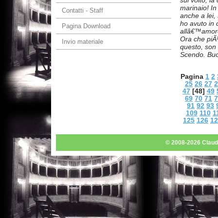
marinaio! In
Contatti - Staff
anche a lei
ho avuto in 
Pagina Download
allâ€™amore
Ora che piÃ¹ 
Invio materiale
questo, son 
Scendo. Bu
Pagina
1
2
25
26
27
2
47
[48]
49
69
70
71
7
91
92
93
109
110
1
125
126
12
© 2008-2026 Claudio 