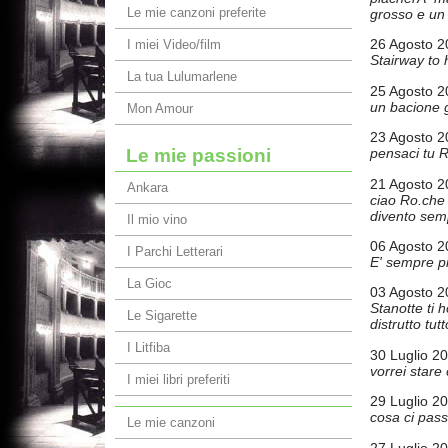
Le mie canzoni preferite
grosso e un
26 Agosto 2
I miei Video/film
Stairway to 
La tua Lulumarlene
25 Agosto 2
un bacione g
Mon Amour
23 Agosto 2
Le mie passioni
pensaci tu R
21 Agosto 2
Ankara
ciao Ro.che 
divento sem
Il mio vino
06 Agosto 2
I Parchi Letterari
E' sempre piÃ
La Gioc
03 Agosto 2
Stanotte ti h
Le Sigarette
distrutto tut
I Litfiba
30 Luglio 2
vorrei stare
I miei libri preferiti
29 Luglio 2
cosa ci pas
Le mie canzoni
27 Luglio 2