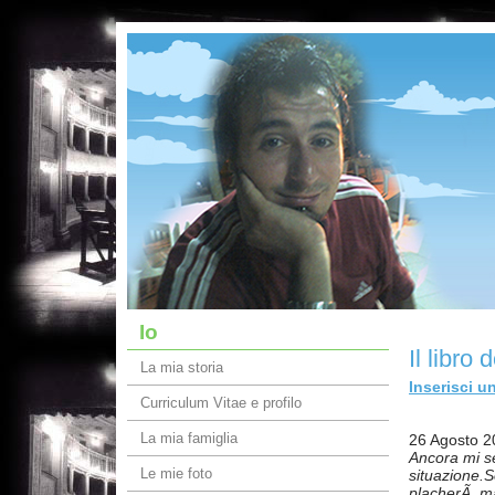
Io
Il libro 
La mia storia
Inserisci u
Curriculum Vitae e profilo
La mia famiglia
26 Agosto 2
Ancora mi se
Le mie foto
situazione.S
placherÃ mai