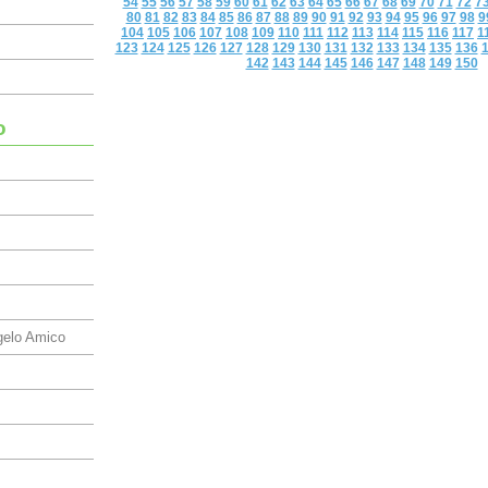
54
55
56
57
58
59
60
61
62
63
64
65
66
67
68
69
70
71
72
7
80
81
82
83
84
85
86
87
88
89
90
91
92
93
94
95
96
97
98
9
104
105
106
107
108
109
110
111
112
113
114
115
116
117
1
123
124
125
126
127
128
129
130
131
132
133
134
135
136
142
143
144
145
146
147
148
149
150
o
gelo Amico