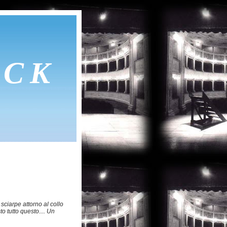
OCK
e sciarpe attorno al collo
to tutto questo.... Un