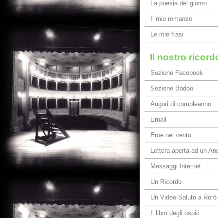
La poesia del giorno
Il mio romanzo
Le mie frasi
Il nostro ricord
Sezione Facebook
Sezione Badoo
Auguri di compleanno
Email
Eroe nel vento
Lettera aperta ad un An
Messaggi Internet
Un Ricordo
Un Video-Saluto a Rorò
Il libro degli ospiti