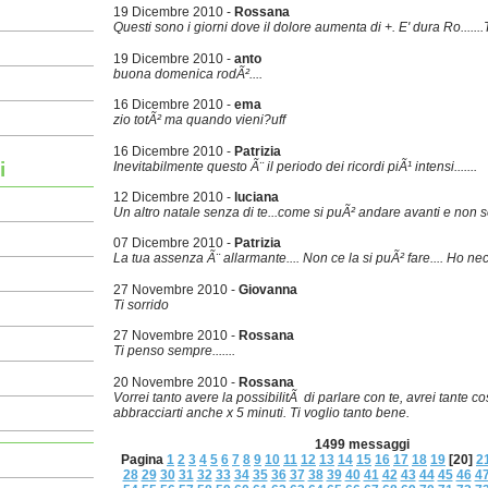
19 Dicembre 2010 -
Rossana
Questi sono i giorni dove il dolore aumenta di +. E' dura Ro.......TVB
19 Dicembre 2010 -
anto
buona domenica rodÃ²....
16 Dicembre 2010 -
ema
zio totÃ² ma quando vieni?uff
16 Dicembre 2010 -
Patrizia
i
Inevitabilmente questo Ã¨ il periodo dei ricordi piÃ¹ intensi.......
12 Dicembre 2010 -
luciana
Un altro natale senza di te...come si puÃ² andare avanti e non so
07 Dicembre 2010 -
Patrizia
La tua assenza Ã¨ allarmante.... Non ce la si puÃ² fare.... Ho nece
27 Novembre 2010 -
Giovanna
Ti sorrido
27 Novembre 2010 -
Rossana
Ti penso sempre.......
20 Novembre 2010 -
Rossana
Vorrei tanto avere la possibilitÃ di parlare con te, avrei tante cos
abbracciarti anche x 5 minuti. Ti voglio tanto bene.
1499 messaggi
Pagina
1
2
3
4
5
6
7
8
9
10
11
12
13
14
15
16
17
18
19
[20]
2
28
29
30
31
32
33
34
35
36
37
38
39
40
41
42
43
44
45
46
4