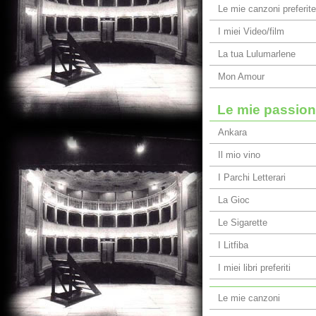
Le mie canzoni preferite
I miei Video/film
La tua Lulumarlene
Mon Amour
Le mie passion
Ankara
Il mio vino
I Parchi Letterari
La Gioc
Le Sigarette
I Litfiba
I miei libri preferiti
Le mie canzoni