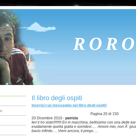
ROR
Il libro degli ospiti
Inserisci un messaggio nel libro degli ospiti!
lo
Pagina 20 di 150
20 Dicembre 2010 -
patrizia
Ieri ti ho visto!!!!!!!!! Eri in macchina, bellissimo con una delle tu
esattamente quella gialla e sorridevi...... Amore mio, non Ã¨ gius
bacio infinito..... Vieni ancora, ti prego.....