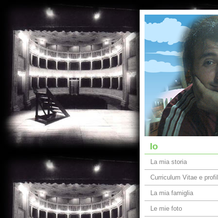
Io
La mia storia
Curriculum Vitae e profi
La mia famiglia
Le mie foto