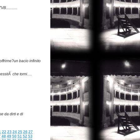
............
ffrirne?un bacio infinito
ssitÃ che torni.....
e da dirti e di
1
22
23
24
25
26
27
7
48
49
50
51
52
53