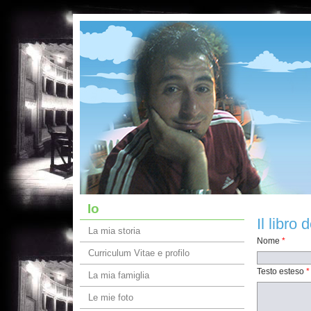
Io
Il libro 
La mia storia
Nome
*
Curriculum Vitae e profilo
Testo esteso
*
La mia famiglia
Le mie foto