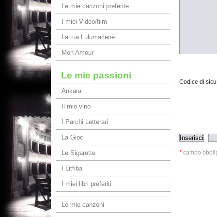
Le mie canzoni preferite
I miei Video/film
La tua Lulumarlene
Mon Amour
Le mie passioni
Codice di sicu
Ankara
Il mio vino
I Parchi Letterari
La Gioc
Le Sigarette
*
campo obblig
I Litfiba
I miei libri preferiti
Le mie canzoni