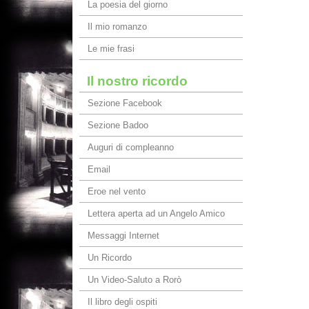
La poesia del giorno
Il mio romanzo
Le mie frasi
Il nostro ricordo
Sezione Facebook
Sezione Badoo
Auguri di compleanno
Email
Eroe nel vento
Lettera aperta ad un Angelo Amico
Messaggi Internet
Un Ricordo
Un Video-Saluto a Rorò
Il libro degli ospiti